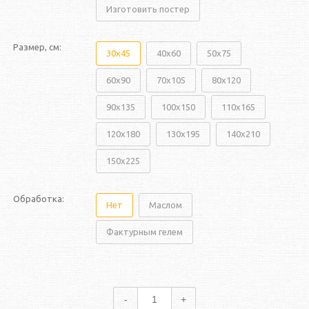
Изготовить постер
Размер, см:
30x45
40x60
50x75
60x90
70x105
80x120
90x135
100x150
110x165
120x180
130x195
140x210
150x225
Обработка:
Нет
Маслом
Фактурным гелем
-
+