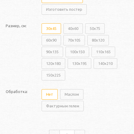
Изготовить постер
Размер, см:
30x45
40x60
50x75
60x90
70x105
80x120
90x135
100x150
110x165
120x180
130x195
140x210
150x225
Обработка:
Нет
Маслом
Фактурным гелем