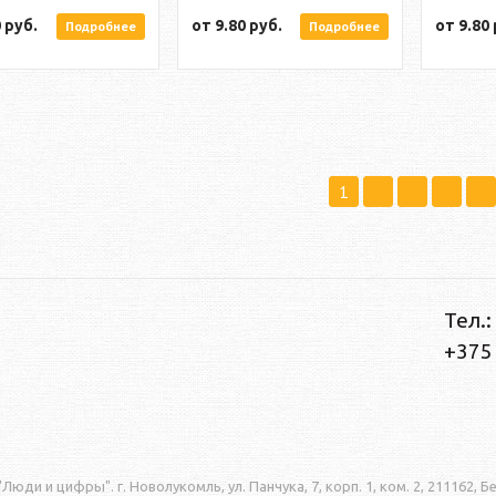
0
руб.
от
9.80
руб.
от
9.80
Подробнее
Подробнее
1
2
3
4
5
Тел.:
+375 
юди и цифры". г. Новолукомль, ул. Панчука, 7, корп. 1, ком. 2, 211162, Б