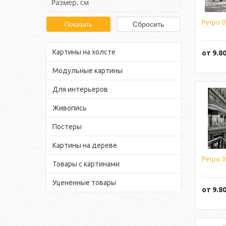
Размер, см
Ретро 
Картины на холсте
от
9.8
Модульные картины
Для интерьеров
Живопись
Постеры
Картины на дереве
Ретро 
Товары с картинами
Уцененные товары
от
9.8