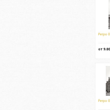
Ретро 
от
9.8
Ретро 