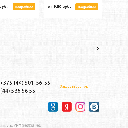
руб.
от
9.80
руб.
Подробнее
Подробнее
 +375 (44) 501-56-55
Заказать звонок
(44) 586 56 55
еларусь. УНП 390538190.