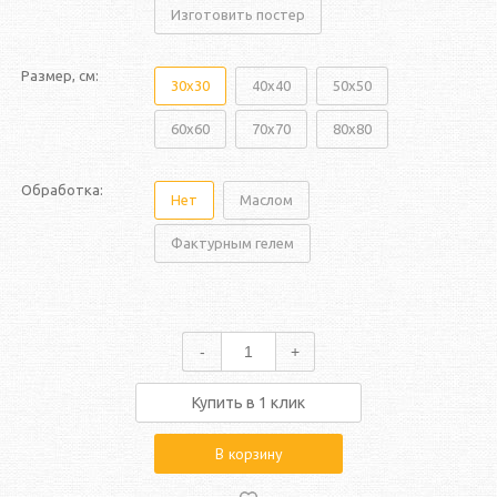
Изготовить постер
Размер, см:
30x30
40x40
50x50
60x60
70x70
80x80
Обработка:
Нет
Маслом
Фактурным гелем
-
+
Купить в 1 клик
В корзину