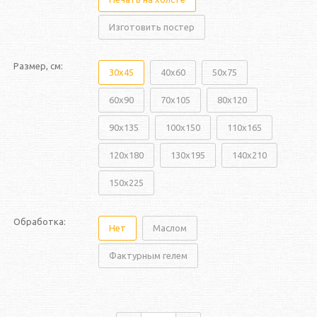
Изготовить постер
Размер, см:
30x45
40x60
50x75
60x90
70x105
80x120
90x135
100x150
110x165
120x180
130x195
140x210
150x225
Обработка:
Нет
Маслом
Фактурным гелем