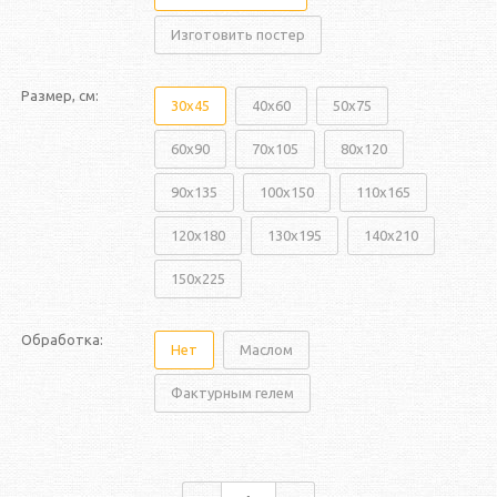
Изготовить постер
Размер, см:
30x45
40x60
50x75
60x90
70x105
80x120
90x135
100x150
110x165
120x180
130x195
140x210
150x225
Обработка:
Нет
Маслом
Фактурным гелем