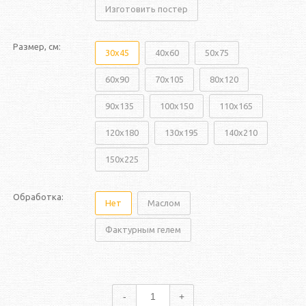
Изготовить постер
Размер, см:
30x45
40x60
50x75
60x90
70x105
80x120
90x135
100x150
110x165
120x180
130x195
140x210
150x225
Обработка:
Нет
Маслом
Фактурным гелем
-
+