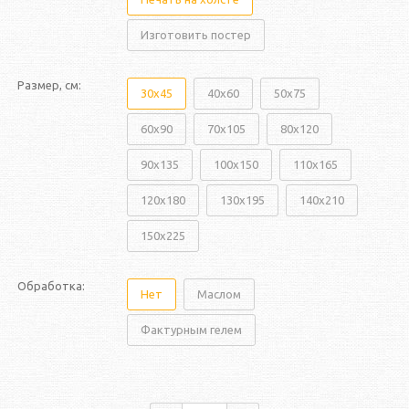
Изготовить постер
Размер, см:
30x45
40x60
50x75
60x90
70x105
80x120
90x135
100x150
110x165
120x180
130x195
140x210
150x225
Обработка:
Нет
Маслом
Фактурным гелем