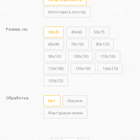
Изготовить постер
Размер, см:
30x45
40x60
50x75
60x90
70x105
80x120
90x135
100x150
110x165
120x180
130x195
140x210
150x225
Обработка:
Нет
Маслом
Фактурным гелем