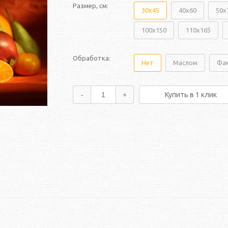
Размер, см:
30x45
40x60
50x
100x150
110x165
Обработка:
Нет
Маслом
Фа
-
+
Купить в 1 клик