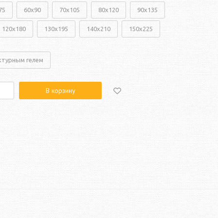
75
60x90
70x105
80x120
90x135
120x180
130x195
140x210
150x225
ктурным гелем
В корзину