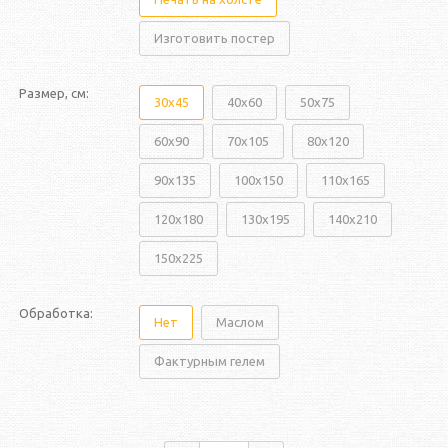
Изготовить постер
Размер, см:
30x45
40x60
50x75
60x90
70x105
80x120
90x135
100x150
110x165
120x180
130x195
140x210
150x225
Обработка:
Нет
Маслом
Фактурным гелем