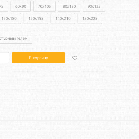
75
60x90
70x105
80x120
90x135
120x180
130x195
140x210
150x225
ктурным гелем
В корзину