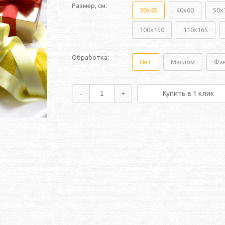
Размер, см:
30x45
40x60
50x
100x150
110x165
Обработка:
Нет
Маслом
Фа
-
+
Купить в 1 клик