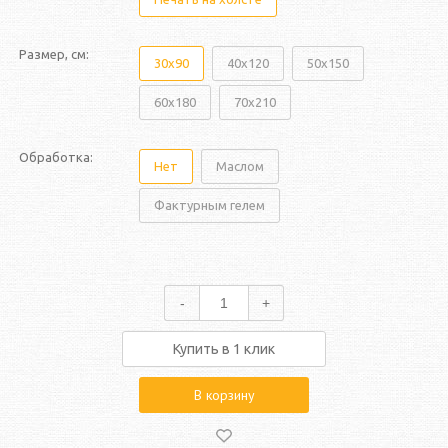
Размер, см:
30x90
40x120
50x150
60x180
70x210
Обработка:
Нет
Маслом
Фактурным гелем
-
+
Купить в 1 клик
В корзину