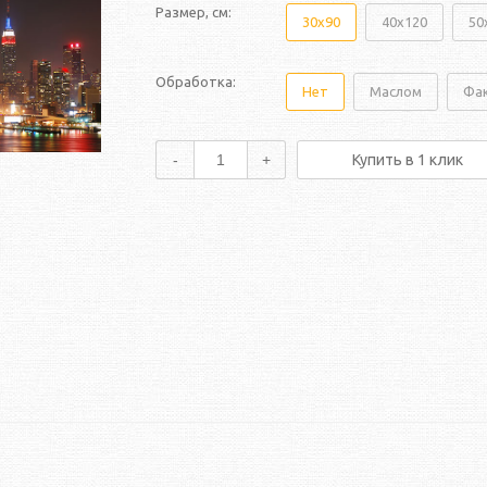
Размер, см:
30x90
40x120
50
Обработка:
Нет
Маслом
Фа
-
+
Купить в 1 клик