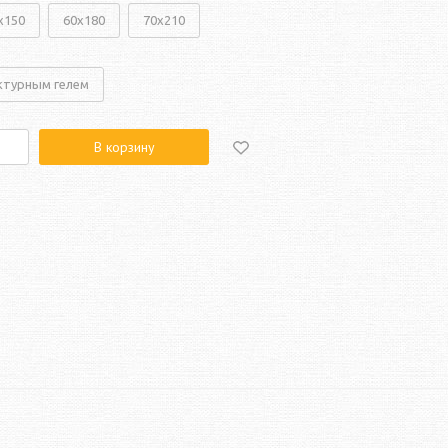
x150
60x180
70x210
ктурным гелем
В корзину