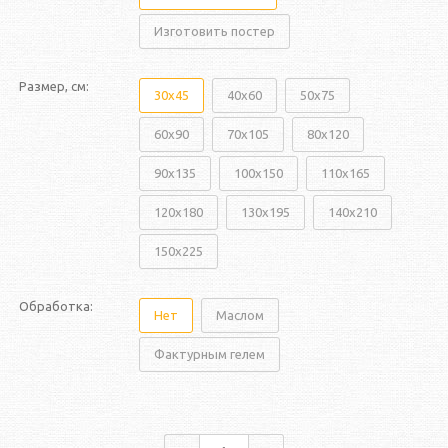
Изготовить постер
Размер, см:
30x45
40x60
50x75
60x90
70x105
80x120
90x135
100x150
110x165
120x180
130x195
140x210
150x225
Обработка:
Нет
Маслом
Фактурным гелем