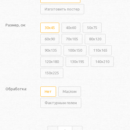
Изготовить постер
Размер, см:
30x45
40x60
50x75
60x90
70x105
80x120
90x135
100x150
110x165
120x180
130x195
140x210
150x225
Обработка:
Нет
Маслом
Фактурным гелем