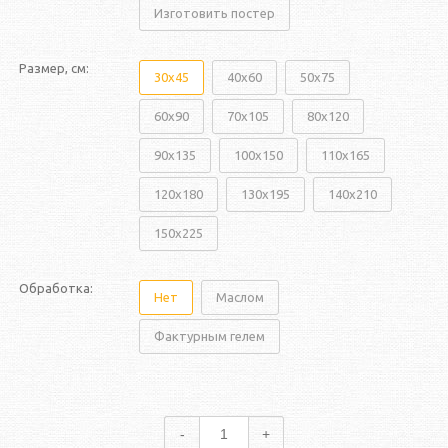
Изготовить постер
Размер, см:
30x45
40x60
50x75
60x90
70x105
80x120
90x135
100x150
110x165
120x180
130x195
140x210
150x225
Обработка:
Нет
Маслом
Фактурным гелем
-
+