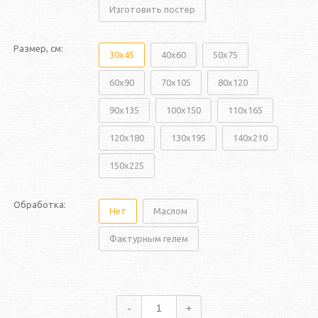
Изготовить постер
Размер, см:
30x45
40x60
50x75
60x90
70x105
80x120
90x135
100x150
110x165
120x180
130x195
140x210
150x225
Обработка:
Нет
Маслом
Фактурным гелем
-
+