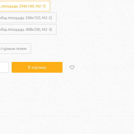
щ.площадь 204x100, M2-1)
(общ.площадь 306x150, M2-2)
(общ.площадь 408x200, M2-3)
ктурным гелем
В корзину