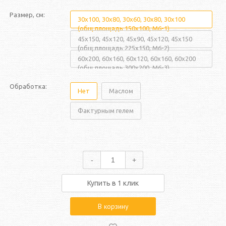
Размер, см:
30x100, 30x80, 30x60, 30x80, 30x100
(общ.площадь 150x100, M6-1)
45x150, 45x120, 45x90, 45x120, 45x150
(общ.площадь 225x150, M6-2)
60x200, 60x160, 60x120, 60x160, 60x200
(общ.площадь 300x200, M6-3)
Обработка:
Нет
Маслом
Фактурным гелем
-
+
Купить в 1 клик
В корзину