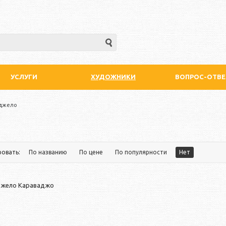
УСЛУГИ
ХУДОЖНИКИ
ВОПРОС-ОТВЕ
джело
ровать:
По названию
По цене
По популярности
Нет
джело Караваджо