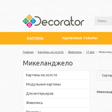
КАРТИНЫ
УЦЕНЕННЫЕ ТОВАРЫ
Главная
-
Картины на холсте
-
Живопись
-
17 век
-
Микелан
Микеланджело
Картины на холсте
Сорти
Модульные картины
Микелан
Для интерьеров
Живопись
Постеры