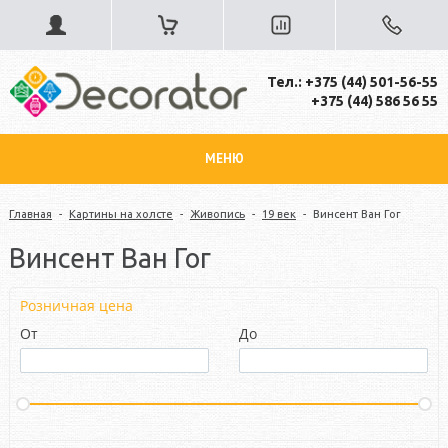
Тел.: +375 (44) 501-56-55
+375 (44) 586 56 55
МЕНЮ
Главная
-
Картины на холсте
-
Живопись
-
19 век
-
Винсент Ван Гог
Винсент Ван Гог
Розничная цена
От
До