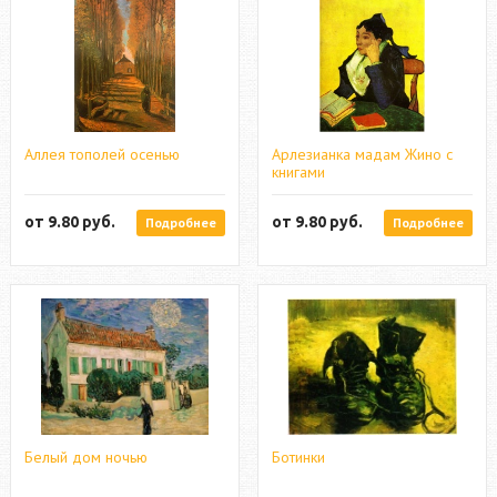
Аллея тополей осенью
Арлезианка мадам Жино с
книгами
от
9.80
руб.
от
9.80
руб.
Подробнее
Подробнее
Белый дом ночью
Ботинки