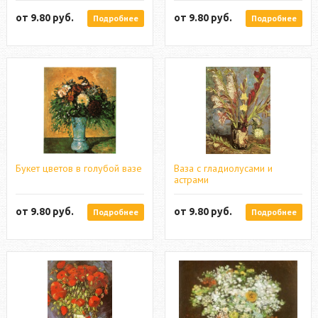
от
9.80
руб.
от
9.80
руб.
Подробнее
Подробнее
Букет цветов в голубой вазе
Ваза с гладиолусами и
астрами
от
9.80
руб.
от
9.80
руб.
Подробнее
Подробнее